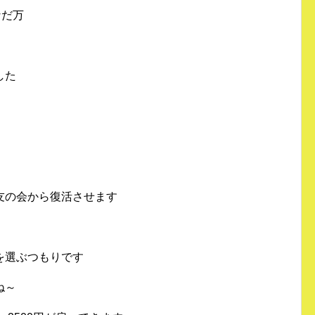
なだ万
した
友の会から復活させます
を選ぶつもりです
ね～