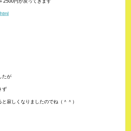
＋2500円が戻ってきます
.html
したが
きず
ると寂しくなりましたのでね（＾＾）