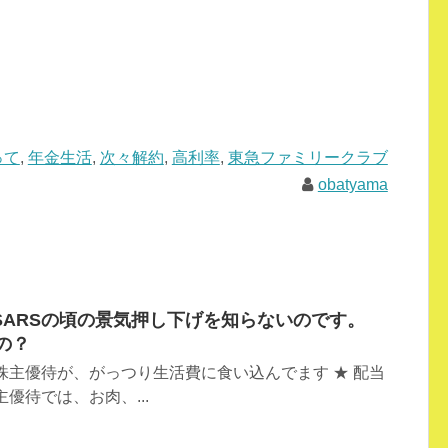
って
,
年金生活
,
次々解約
,
高利率
,
東急ファミリークラブ
obatyama
SARSの頃の景気押し下げを知らないのです。
の？
株主優待が、がっつり生活費に食い込んでます ★ 配当
優待では、お肉、...