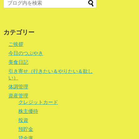
カテゴリー
ご挨拶
今日のつぶやき
美食日記
引き寄せ（行きたい＆やりたい＆欲し
い）
体調管理
資産管理
クレジットカード
株主優待
投資
預貯金
貸金庫