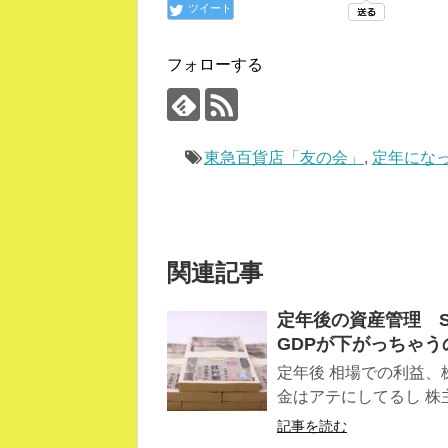
ツイート
フォローする
東急百貨店「友の会」
,
定年にな
関連記事
定年後の資産管理 
GDPが下がっちゃう
定年後 相場での利益、
金はアテにしてるし 株主
記事を読む