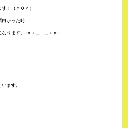
ます！（＾０＾）
面白かった時、
になります。 ｍ（＿ ＿）ｍ
ています。