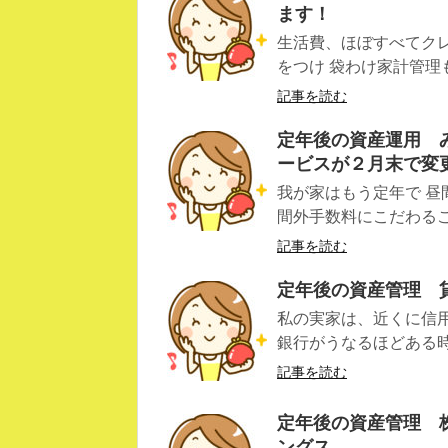
ます！
生活費、ほぼすべてク
をつけ 袋わけ家計管理も
記事を読む
定年後の資産運用 
ービスが２月末で変
我が家はもう定年で 昼
間外手数料にこだわること
記事を読む
定年後の資産管理 
私の実家は、近くに信用
銀行がうなるほどある時代
記事を読む
定年後の資産管理 
ングス