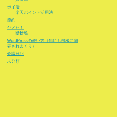
ポイ活
楽天ポイント活用法
節約
ヤメた！
断捨離
WordPressの使い方（他にも機械に翻
弄されまくり）
介護日記
未分類