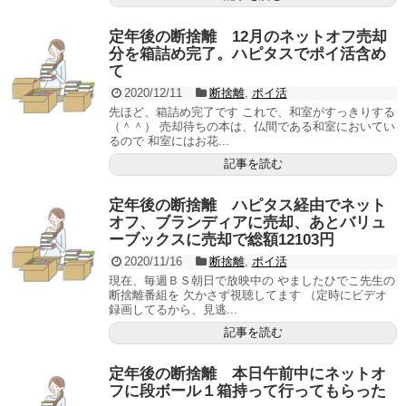
定年後の断捨離 12月のネットオフ売却
分を箱詰め完了。ハピタスでポイ活含め
て
2020/12/11
断捨離
,
ポイ活
先ほど、箱詰め完了です これで、和室がすっきりする
（＾＾） 売却待ちの本は、仏間である和室においてい
るので 和室にはお花...
記事を読む
定年後の断捨離 ハピタス経由でネット
オフ、ブランディアに売却、あとバリュ
ーブックスに売却で総額12103円
2020/11/16
断捨離
,
ポイ活
現在、毎週ＢＳ朝日で放映中の やましたひでこ先生の
断捨離番組を 欠かさず視聴してます （定時にビデオ
録画してるから、見逃...
記事を読む
定年後の断捨離 本日午前中にネットオ
フに段ボール１箱持って行ってもらった