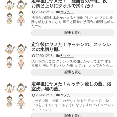
定年後にヤメた！ 洗面台の掃除。夜、
お風呂上りにタオルで拭くだけ
2020/12/16
ヤメた！
洗面台の掃除 水あかたまると面倒でした ☆ プロに掃
除を頼むようになり 風呂と同時に洗面台の掃除も頼ん
だので ...
記事を読む
定年後にヤメた！キッチンの、ステンレ
スの水切り棚。
2020/12/15
ヤメた！
洗い場のとこに ステンレスの棚がかかってます 水切
り用と 洗いスポンジとか用 ☆ これ、とってみたら ...
記事を読む
定年後にヤメた！キッチン流しの蓋。浴
室洗い場の蓋。
2020/12/14
ヤメた！
キッチン流しの蓋 これがなくなると 貯まっている生
ごみを、すぐにすてるようになりますね ハイターでシ
ュッシュして ...
記事を読む