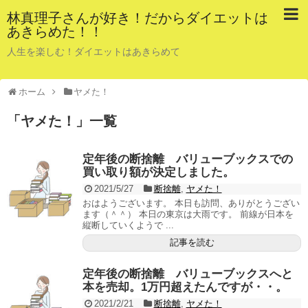
林真理子さんが好き！だからダイエットは
あきらめた！！
人生を楽しむ！ダイエットはあきらめて
ホーム
ヤメた！
「
ヤメた！
」
一覧
定年後の断捨離 バリューブックスでの
買い取り額が決定しました。
2021/5/27
断捨離
,
ヤメた！
おはようございます。 本日も訪問、ありがとうござい
ます（＾＾） 本日の東京は大雨です。 前線が日本を
縦断していくようで ...
記事を読む
定年後の断捨離 バリューブックスへと
本を売却。1万円超えたんですが・・。
2021/2/21
断捨離
,
ヤメた！