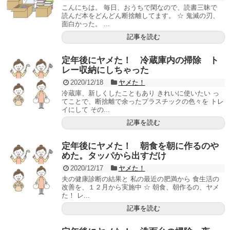
こんにちは。 毎日、おうちで閑なので、読書三昧で
読んだ本をどんどん断捨離してます。 ☆ 鬼滅の刃、
面白かった。 ...
記事を読む
定年後にヤメた！ 冷蔵庫内の掃除 ト
レー収納にしちゃった
2020/12/18
ヤメた！
冷蔵庫、新しくしたこともあり きれいに使いたい っ
てことで、断捨離で余ったプラスチックの色々を トレ
イにして その...
記事を読む
定年後にヤメた！ 朝食を朝に作るのや
めた。タッパから出すだけ
2020/12/17
ヤメた！
夫の健康診断の結果と 私の最近の肥満から 食生活の
改善を、１２月から実施中 ☆ 朝食、朝作るの、ヤメ
た！ レ...
記事を読む