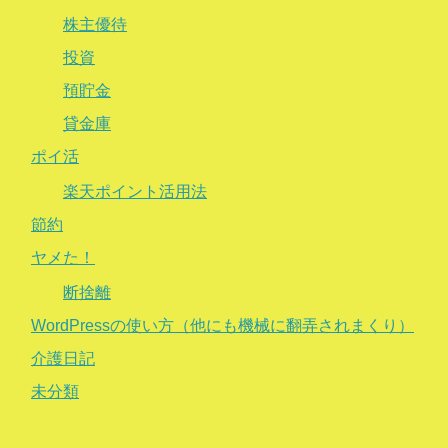
株主優待
投資
預貯金
貸金庫
ポイ活
楽天ポイント活用法
節約
ヤメた！
断捨離
WordPressの使い方（他にも機械に翻弄されまくり）
介護日記
未分類