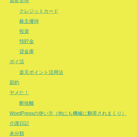
資産管理
クレジットカード
株主優待
投資
預貯金
貸金庫
ポイ活
楽天ポイント活用法
節約
ヤメた！
断捨離
WordPressの使い方（他にも機械に翻弄されまくり）
介護日記
未分類