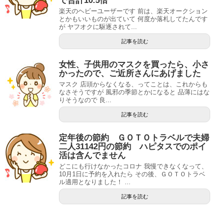
で合計10.5倍
楽天のヘビーユーザーです 前は、楽天オークション
とかもいいものが出ていて 何度か落札してたんです
が ヤフオクに駆逐されて...
記事を読む
女性、子供用のマスクを買ったら、小さ
かったので、ご近所さんにあげました
マスク 店頭からなくなる、ってことは、これからも
なさそうですが 風邪の季節とかになると 品薄にはな
りそうなので 良...
記事を読む
定年後の節約 ＧＯＴＯトラベルで夫婦
二人31142円の節約 ハピタスでのポイ
活は含んでません
どこにも行けなかったコロナ 我慢できなくなって、
10月1日に予約を入れたら その後、ＧＯＴＯトラベ
ル適用となりました！ ...
記事を読む