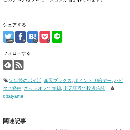
シェアする
error
0
0
フォローする
定年後のポイ活
,
楽天ブックス
,
ポイント10倍デー
,
ハピ
タス経由
,
ネットオフで売却
,
楽天証券で投資信託
obatyama
関連記事