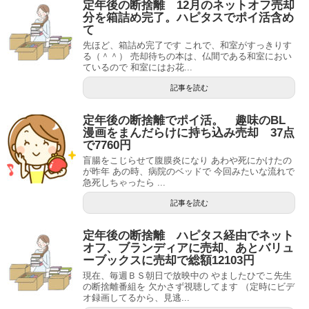
定年後の断捨離 12月のネットオフ売却
分を箱詰め完了。ハピタスでポイ活含め
て
先ほど、箱詰め完了です これで、和室がすっきりす
る（＾＾） 売却待ちの本は、仏間である和室におい
ているので 和室にはお花...
記事を読む
定年後の断捨離でポイ活。 趣味のBL
漫画をまんだらけに持ち込み売却 37点
で7760円
盲腸をこじらせて腹膜炎になり あわや死にかけたの
が昨年 あの時、病院のベッドで 今回みたいな流れで
急死しちゃったら ...
記事を読む
定年後の断捨離 ハピタス経由でネット
オフ、ブランディアに売却、あとバリュ
ーブックスに売却で総額12103円
現在、毎週ＢＳ朝日で放映中の やましたひでこ先生
の断捨離番組を 欠かさず視聴してます （定時にビデ
オ録画してるから、見逃...