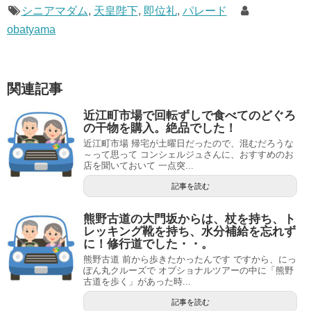
シニアマダム
,
天皇陛下
,
即位礼
,
パレード
obatyama
関連記事
近江町市場で回転ずしで食べてのどぐろ
の干物を購入。絶品でした！
近江町市場 帰宅が土曜日だったので、混むだろうな
～って思って コンシェルジュさんに、おすすめのお
店を聞いておいて 一点突...
記事を読む
熊野古道の大門坂からは、杖を持ち、ト
レッキング靴を持ち、水分補給を忘れず
に！修行道でした・・。
熊野古道 前から歩きたかったんです ですから、にっ
ぽん丸クルーズで オプショナルツアーの中に「熊野
古道を歩く」があった時...
記事を読む