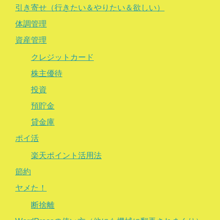
引き寄せ（行きたい＆やりたい＆欲しい）
体調管理
資産管理
クレジットカード
株主優待
投資
預貯金
貸金庫
ポイ活
楽天ポイント活用法
節約
ヤメた！
断捨離