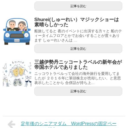
記事を読む
Shurei(しゅーれい）マジックショーは
素晴らしかった
船旅してると 夜のイベントに出演する方々と 船のテ
ィータイムフロアとかでお会いすることが度々あり
ます しゅーれいさんは ...
記事を読む
三越伊勢丹ニッコートラベルの新年会が
帝国ホテルでありました
ニッコウトラベルって会社の海外旅行を愛用してま
したが ２０１６年に筆頭株主が売却したい、と意思
表示したことから 合併話が持ち上...
記事を読む
定年後のシニアマダム WordPressの固定ペー