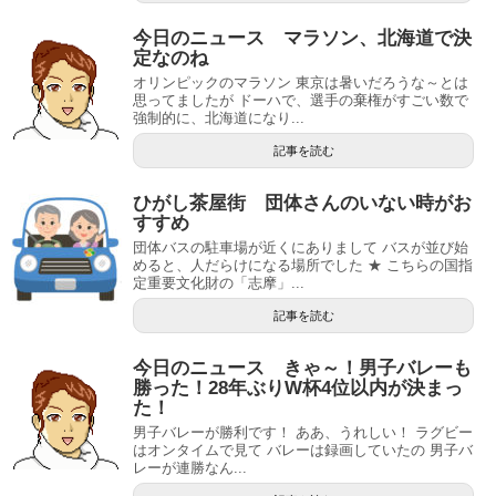
今日のニュース マラソン、北海道で決
定なのね
オリンピックのマラソン 東京は暑いだろうな～とは
思ってましたが ドーハで、選手の棄権がすごい数で
強制的に、北海道になり...
記事を読む
ひがし茶屋街 団体さんのいない時がお
すすめ
団体バスの駐車場が近くにありまして バスが並び始
めると、人だらけになる場所でした ★ こちらの国指
定重要文化財の「志摩」...
記事を読む
今日のニュース きゃ～！男子バレーも
勝った！28年ぶりW杯4位以内が決まっ
た！
男子バレーが勝利です！ ああ、うれしい！ ラグビー
はオンタイムで見て バレーは録画していたの 男子バ
レーが連勝なん...