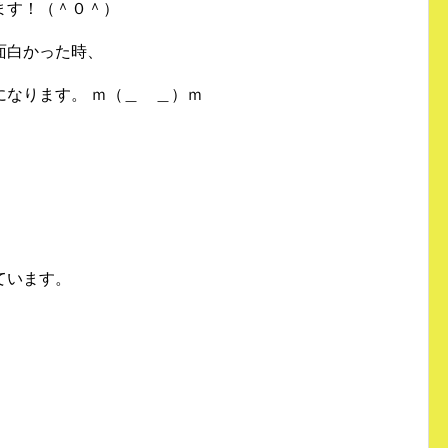
ます！（＾０＾）
面白かった時、
になります。 ｍ（＿ ＿）ｍ
ています。