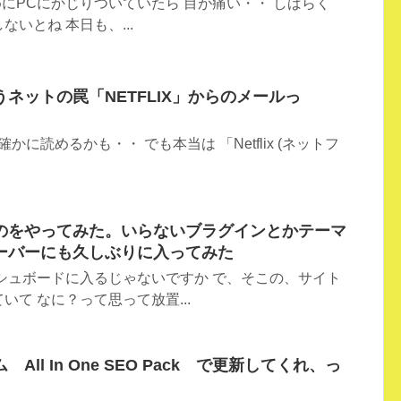
のためにPCにかじりついていたら 目が痛い・・ しばらく
いとね 本日も、...
ネットの罠「NETFLIX」からのメールっ
かに読めるかも・・ でも本当は 「Netflix (ネットフ
のをやってみた。いらないブラグインとかテーマ
ーバーにも久しぶりに入ってみた
シュボードに入るじゃないですか で、そこの、サイト
て なに？って思って放置...
ll In One SEO Pack で更新してくれ、っ