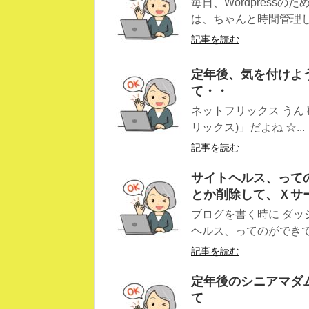
毎日、Wordpress
は、ちゃんと時間管理しな
記事を読む
定年後、気を付けよう
て・・
ネットフリックス うん 確
リックス)」だよね ☆...
記事を読む
サイトヘルス、って
とか削除して、Ｘサ
ブログを書く時に ダッ
ヘルス、ってのができてい
記事を読む
定年後のシニアマダム A
て