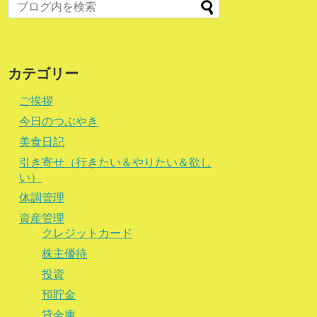
カテゴリー
ご挨拶
今日のつぶやき
美食日記
引き寄せ（行きたい＆やりたい＆欲し
い）
体調管理
資産管理
クレジットカード
株主優待
投資
預貯金
貸金庫