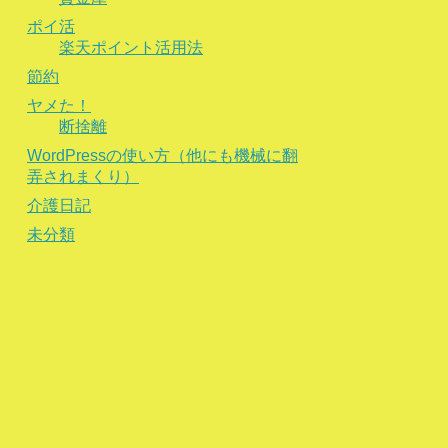
ポイ活
楽天ポイント活用法
節約
ヤメた！
断捨離
WordPressの使い方（他にも機械に翻
弄されまくり）
介護日記
未分類