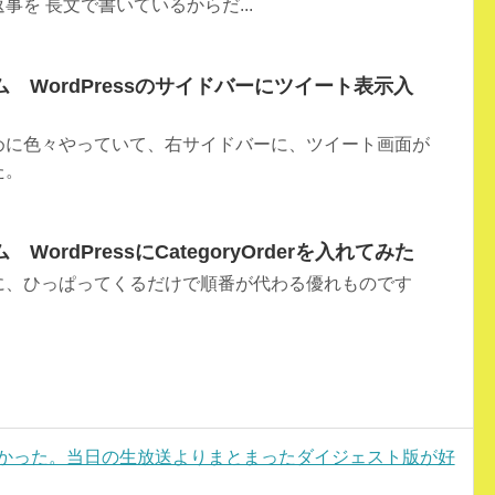
事を 長文で書いているからだ...
 WordPressのサイドバーにツイート表示入
めに色々やっていて、右サイドバーに、ツイート画面が
た。
ordPressにCategoryOrderを入れてみた
に、ひっぱってくるだけで順番が代わる優れものです
しかった。当日の生放送よりまとまったダイジェスト版が好