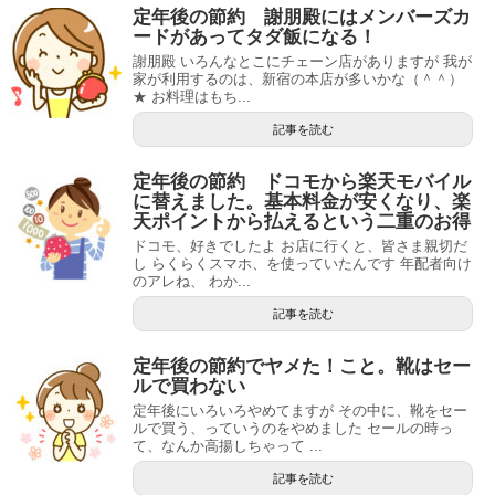
定年後の節約 謝朋殿にはメンバーズカ
ードがあってタダ飯になる！
謝朋殿 いろんなとこにチェーン店がありますが 我が
家が利用するのは、新宿の本店が多いかな（＾＾）
★ お料理はもち...
記事を読む
定年後の節約 ドコモから楽天モバイル
に替えました。基本料金が安くなり、楽
天ポイントから払えるという二重のお得
ドコモ、好きでしたよ お店に行くと、皆さま親切だ
し らくらくスマホ、を使っていたんです 年配者向け
のアレね、 わか...
記事を読む
定年後の節約でヤメた！こと。靴はセー
ルで買わない
定年後にいろいろやめてますが その中に、靴をセー
ルで買う、っていうのをやめました セールの時っ
て、なんか高揚しちゃって ...
記事を読む