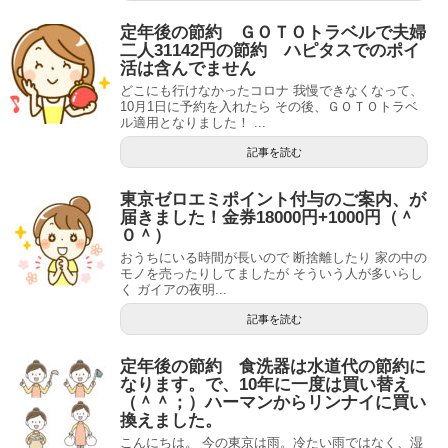
定年後の節約 ＧＯＴＯトラベルで夫婦
二人31142円の節約 ハピタスでのポイ
活は含んでません
どこにも行けなかったコロナ 我慢できなくなって、
10月1日に予約を入れたら その後、ＧＯＴＯトラベ
ル適用となりました！ ...
記事を読む
東京ゼロエミポイント付与のご案内、が
届きました！金券18000円+1000円（＾
０＾）
おうちにいる時間が長いので 断捨離したり 家の中の
モノを売ったりしてましたが そういう人が多いらし
く ガイアの夜明...
記事を読む
定年後の節約 食洗器は水道代の節約に
なります。で、10年に一度は買い替え
（＾＾；）ハーマンからリンナイに買い
換えました。
こんにちは。 今の東京は雨。冷たい雨ではなく、湿