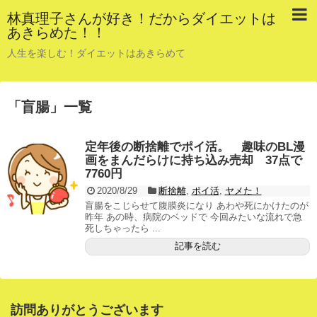
林真理子さんが好き！だからダイエットは
あきらめた！！
人生を楽しむ！ダイエットはあきらめて
「
盲腸
」
一覧
定年後の断捨離でポイ活。 趣味のBL漫
画をまんだらけに持ち込み売却 37点で
7760円
2020/8/29
断捨離
,
ポイ活
,
ヤメた！
盲腸をこじらせて腹膜炎になり あわや死にかけたのが
昨年 あの時、病院のベッドで 今回みたいな流れで急
死しちゃったら ...
記事を読む
訪問ありがとうございます