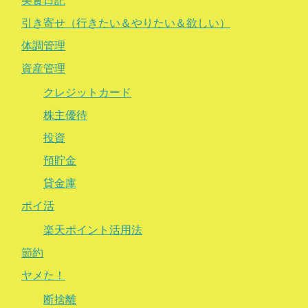
美食日記
引き寄せ（行きたい＆やりたい＆欲しい）
体調管理
資産管理
クレジットカード
株主優待
投資
預貯金
貸金庫
ポイ活
楽天ポイント活用法
節約
ヤメた！
断捨離