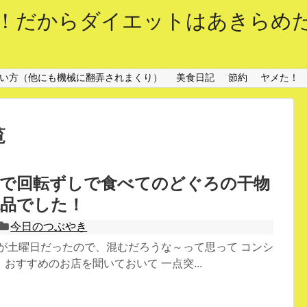
！だからダイエットはあきらめ
sの使い方（他にも機械に翻弄されまくり）
美食日記
節約
ヤメた！
覧
場で回転ずしで食べてのどぐろの干物
絶品でした！
今日のつぶやき
宅が土曜日だったので、混むだろうな～って思って コンシ
おすすめのお店を聞いておいて 一点突...