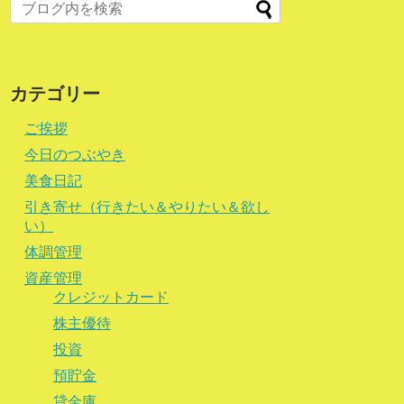
カテゴリー
ご挨拶
今日のつぶやき
美食日記
引き寄せ（行きたい＆やりたい＆欲し
い）
体調管理
資産管理
クレジットカード
株主優待
投資
預貯金
貸金庫