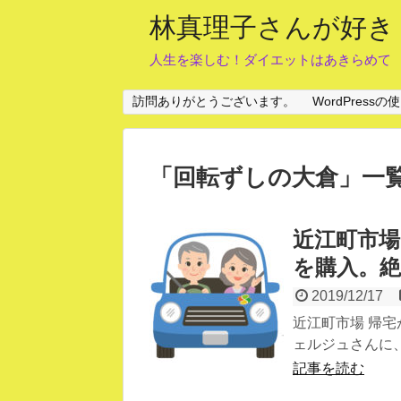
林真理子さんが好き
人生を楽しむ！ダイエットはあきらめて
訪問ありがとうございます。
WordPres
「
回転ずしの大倉
」
一
近江町市
を購入。
2019/12/17
近江町市場 帰
ェルジュさんに、
記事を読む