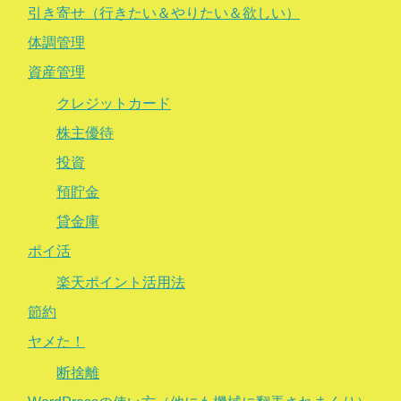
引き寄せ（行きたい＆やりたい＆欲しい）
体調管理
資産管理
クレジットカード
株主優待
投資
預貯金
貸金庫
ポイ活
楽天ポイント活用法
節約
ヤメた！
断捨離