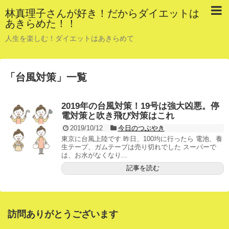
林真理子さんが好き！だからダイエットは
あきらめた！！
人生を楽しむ！ダイエットはあきらめて
「
台風対策
」
一覧
2019年の台風対策！19号は強大凶悪。停
電対策と吹き飛び対策はこれ
2019/10/12
今日のつぶやき
東京に台風上陸です 昨日、100均に行ったら 電池、養
生テープ、ガムテープは売り切れでした スーパーで
は、お水がなくなり...
記事を読む
訪問ありがとうございます