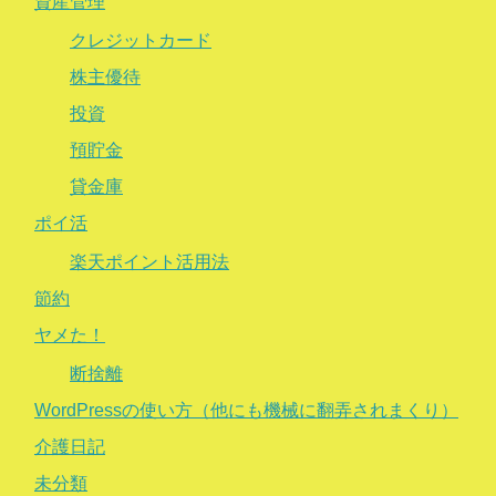
資産管理
クレジットカード
株主優待
投資
預貯金
貸金庫
ポイ活
楽天ポイント活用法
節約
ヤメた！
断捨離
WordPressの使い方（他にも機械に翻弄されまくり）
介護日記
未分類