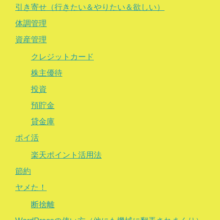
引き寄せ（行きたい＆やりたい＆欲しい）
体調管理
資産管理
クレジットカード
株主優待
投資
預貯金
貸金庫
ポイ活
楽天ポイント活用法
節約
ヤメた！
断捨離