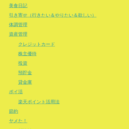
美食日記
引き寄せ（行きたい＆やりたい＆欲しい）
体調管理
資産管理
クレジットカード
株主優待
投資
預貯金
貸金庫
ポイ活
楽天ポイント活用法
節約
ヤメた！