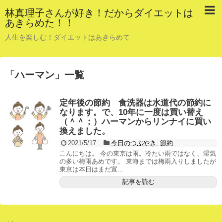
林真理子さんが好き！だからダイエットは
あきらめた！！
人生を楽しむ！ダイエットはあきらめて
「
ハーマン
」
一覧
定年後の節約 食洗器は水道代の節約に
なります。で、10年に一度は買い替え
（＾＾；）ハーマンからリンナイに買い
換えました。
2021/5/17
今日のつぶやき
,
節約
こんにちは。 今の東京は雨。冷たい雨ではなく、湿気
の多い梅雨あめです。 東海までは梅雨入りしましたが
東京は本日はまだ宣...
記事を読む